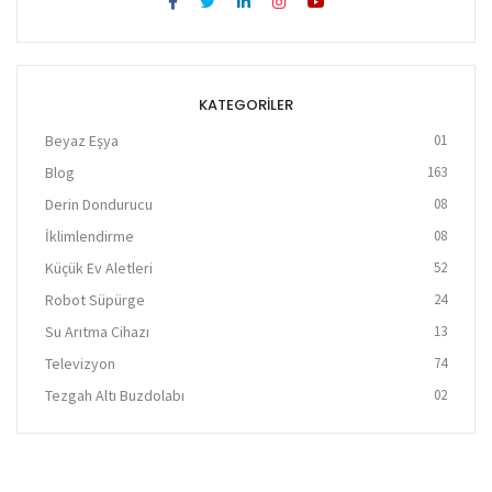
KATEGORILER
Beyaz Eşya
01
Blog
163
Derin Dondurucu
08
İklimlendirme
08
Küçük Ev Aletleri
52
Robot Süpürge
24
Su Arıtma Cihazı
13
Televizyon
74
Tezgah Altı Buzdolabı
02