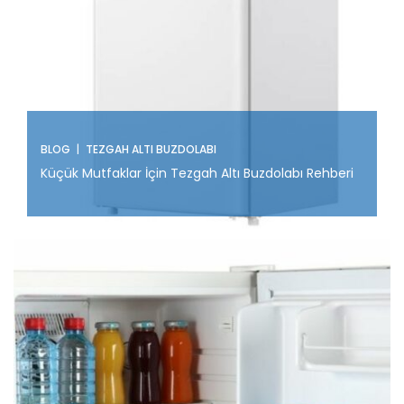
|
BLOG
TEZGAH ALTI BUZDOLABI
Küçük Mutfaklar İçin Tezgah Altı Buzdolabı Rehberi