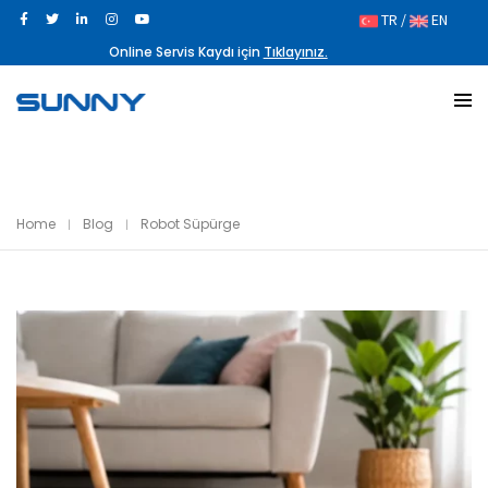
TR /
EN
Online Servis Kaydı için
Tıklayınız.
Home
Blog
Robot Süpürge