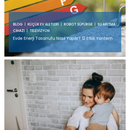
|
|
|
BLOG
KÜÇÜK EV ALETLERI
ROBOT SÜPÜRGE
SU ARITMA
|
CIHAZI
TELEVIZYON
Evde Enerji Tasarrufu Nasıl Yapılır? 12 Etkili Yöntem