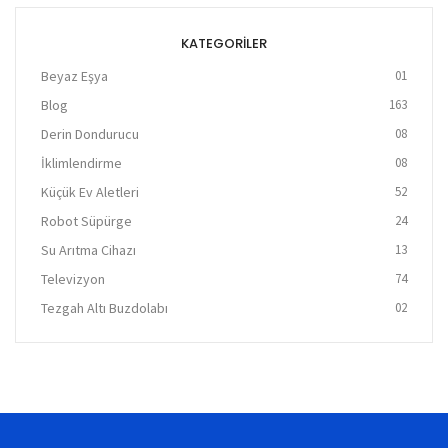
KATEGORILER
Beyaz Eşya
01
Blog
163
Derin Dondurucu
08
İklimlendirme
08
Küçük Ev Aletleri
52
Robot Süpürge
24
Su Arıtma Cihazı
13
Televizyon
74
Tezgah Altı Buzdolabı
02