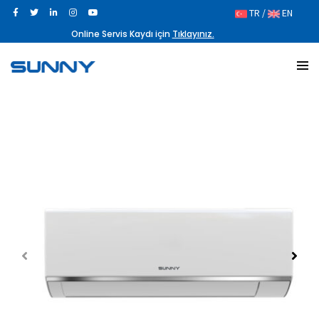
TR /
EN
Online Servis Kaydı için
Tıklayınız.