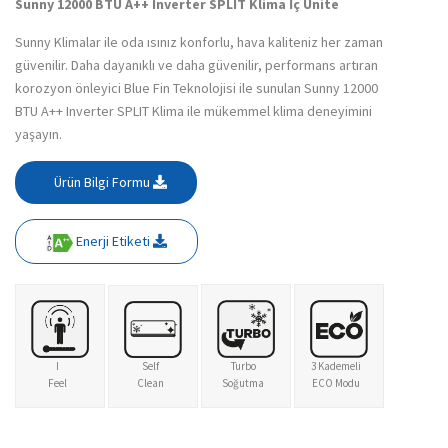
Sunny 12000 BTU A++ Inverter SPLIT Klima İç Ünite
Sunny Klimalar ile oda ısınız konforlu, hava kaliteniz her zaman
güvenilir. Daha dayanıklı ve daha güvenilir, performans artıran
korozyon önleyici Blue Fin Teknolojisi ile sunulan Sunny 12000
BTU A++ Inverter SPLIT Klima ile mükemmel klima deneyimini
yaşayın.
Ürün Bilgi Formu
Enerji Etiketi
I
Self
Turbo
3 Kademeli
Feel
Clean
Soğutma
ECO Modu